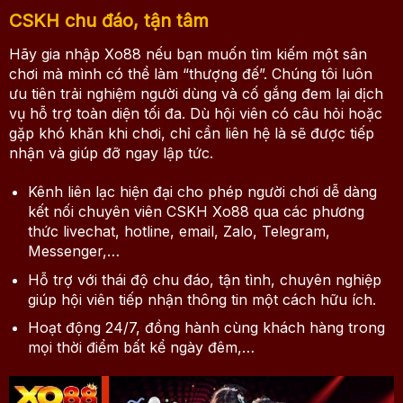
CSKH chu đáo, tận tâm
Hãy gia nhập Xo88 nếu bạn muốn tìm kiếm một sân
chơi mà mình có thể làm “thượng đế”. Chúng tôi luôn
ưu tiên trải nghiệm người dùng và cố gắng đem lại dịch
vụ hỗ trợ toàn diện tối đa. Dù hội viên có câu hỏi hoặc
gặp khó khăn khi chơi, chỉ cần liên hệ là sẽ được tiếp
nhận và giúp đỡ ngay lập tức.
Kênh liên lạc hiện đại cho phép người chơi dễ dàng
kết nối chuyên viên CSKH Xo88 qua các phương
thức livechat, hotline, email, Zalo, Telegram,
Messenger,…
Hỗ trợ với thái độ chu đáo, tận tình, chuyên nghiệp
giúp hội viên tiếp nhận thông tin một cách hữu ích.
Hoạt động 24/7, đồng hành cùng khách hàng trong
mọi thời điểm bất kể ngày đêm,…