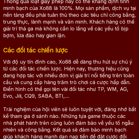
Thông qua loạt giấy phép này có thể khẳng định tính
minh bạch của Xo88 là 100%. Mọi sản phẩm, dịch vụ tại
nền tảng đều phải tuân thủ theo các tiêu chí công bằng,
trung thực, lành mạnh và văn minh. Khách hàng có thể
giải trí thả ga mà không cần lo lắng về các yếu tố bịp
bợm, lừa đảo hay gian lận.
Các đối tác chiến lược
Với độ uy tín đỉnh cao, Xo88 dễ dàng thu hút sự chú ý
từ các đối tác chiến lược. Hiện nay, thương hiệu cũng
đang hợp tác với nhiều đơn vị giải trí nổi tiếng trên toàn
cầu và cung cấp hàng trăm trò chơi cá cược hấp dẫn.
Điển hình có thể gọi tên vài đối tác như TP, WM, AG,
Evo, Jili, CQ9, SABA, BTI,…
Trải nghiệm của hội viên sẽ luôn tuyệt vời, đáng nhớ bất
kể tham gia ở sảnh nào. Những tựa game thuộc các
nhà phát hành trên cũng luôn đảm bảo về yếu tố ngẫu
nhiên và công bằng. Kết quả sẽ đảm bảo minh bạch
giúp khách hàng mạnh dạn nạp tiền để đặt cược đổi