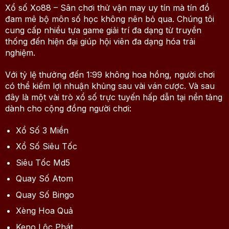
Xổ số Xo88 – Sân chơi thử vận may uy tín mà tín đồ
đam mê bộ môn số học không nên bỏ qua. Chúng tôi
cung cấp nhiều tựa game giải trí đa dạng từ truyền
thống đến hiện đại giúp hội viên đa dạng hóa trải
nghiệm.
Với tỷ lệ thưởng đến 1:99 không hoa hồng, người chơi
có thể kiếm lợi nhuận khủng sau vài ván cược. Và sau
đây là một vài trò xổ số trực tuyến hấp dẫn tại nền tảng
dành cho cộng đồng người chơi:
Xổ Số 3 Miền
Xổ Số Siêu Tốc
Siêu Tốc Md5
Quay Số Atom
Quay Số Bingo
Xèng Hoa Quả
Keno Lộc Phát,…