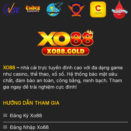
XO88
–
nhà cái trực tuyến đỉnh cao với đa dạng game
như casino, thể thao, xổ số. Hệ thống bảo mật siêu
chất, đảm bảo an toàn, công bằng, minh bạch. Tham
gia ngay để trải nghiệm cực đỉnh!
HƯỚNG DẪN THAM GIA
Đăng Ký Xo88
Đăng Nhập Xo88