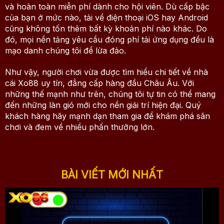
và hoàn toàn miễn phí dành cho hội viên. Dù cấp bậc
của bạn ở mức nào, tải về điện thoại iOS hay Android
cũng không tốn thêm bất kỳ khoản phí nào khác. Do
đó, mọi nền tảng yêu cầu đóng phí tải ứng dụng đều là
mạo danh chúng tôi để lừa đảo.
Như vậy, người chơi vừa được tìm hiểu chi tiết về nhà
cái Xo88 uy tín, đẳng cấp hàng đầu Châu Âu. Với
những thế mạnh như trên, chúng tôi tự tin có thể mang
đến những làn gió mới cho nền giải trí hiện đại. Quý
khách hàng hãy mạnh dạn tham gia để khám phá sân
chơi và đem về nhiều phần thưởng lớn.
BÀI VIẾT MỚI NHẤT