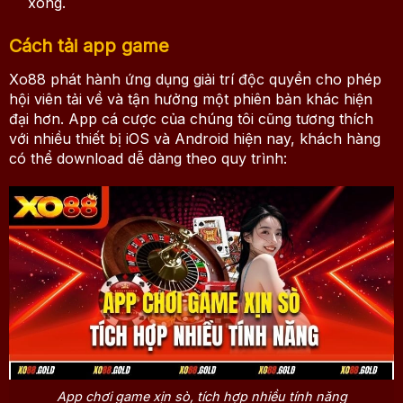
xong.
Cách tải app game
Xo88 phát hành ứng dụng giải trí độc quyền cho phép
hội viên tải về và tận hưởng một phiên bản khác hiện
đại hơn. App cá cược của chúng tôi cũng tương thích
với nhiều thiết bị iOS và Android hiện nay, khách hàng
có thể download dễ dàng theo quy trình:
App chơi game xịn sò, tích hợp nhiều tính năng