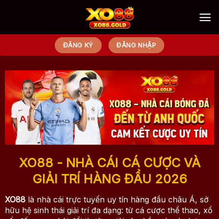
Bỏ
qua
nội
dung
ĐĂNG KÝ
ĐĂNG NHẬP
XO88 - NHÀ CÁI CÁ CƯỢC VÀ
GIẢI TRÍ HÀNG ĐẦU 2026
XO88
là nhà cái trực tuyến uy tín hàng đầu châu Á, sở
hữu hệ sinh thái giải trí đa dạng: từ cá cược thể thao, xổ