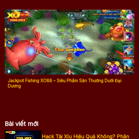
Jackpot Fishing XO88 – Siêu Phẩm Săn Thưởng Dưới Đại
Dương
Bài viết mới
Hack Tài Xỉu Hiệu Quả Không? Phân