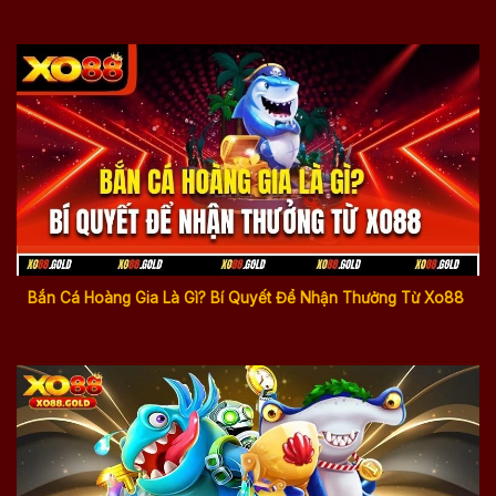
Bắn Cá Hoàng Gia Là Gì? Bí Quyết Để Nhận Thưởng Từ Xo88