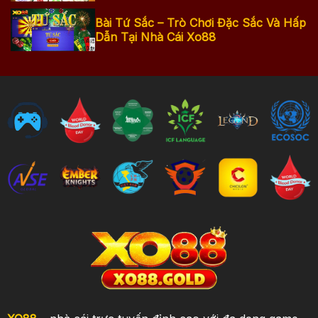
Bài Tứ Sắc – Trò Chơi Đặc Sắc Và Hấp
Dẫn Tại Nhà Cái Xo88