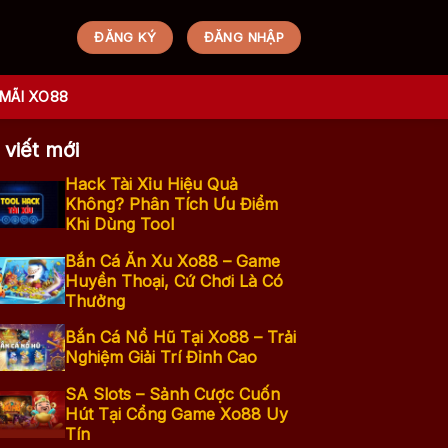
ĐĂNG KÝ
ĐĂNG NHẬP
MÃI XO88
 viết mới
Hack Tài Xỉu Hiệu Quả
Không? Phân Tích Ưu Điểm
Khi Dùng Tool
Bắn Cá Ăn Xu Xo88 – Game
Huyền Thoại, Cứ Chơi Là Có
Thưởng
Bắn Cá Nổ Hũ Tại Xo88 – Trải
Nghiệm Giải Trí Đỉnh Cao
SA Slots – Sảnh Cược Cuốn
Hút Tại Cổng Game Xo88 Uy
Tín