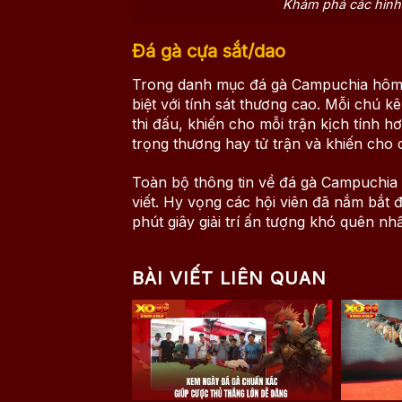
Khám phá các hình
Đá gà cựa sắt/dao
Trong danh mục đá gà Campuchia hôm n
biệt với tính sát thương cao. Mỗi chú 
thi đấu, khiến cho mỗi trận kịch tính 
trọng thương hay tử trận và khiến cho
Toàn bộ thông tin về đá gà Campuchia 
viết. Hy vọng các hội viên đã nắm bắt đ
phút giây giải trí ấn tượng khó quên nhấ
BÀI VIẾT LIÊN QUAN