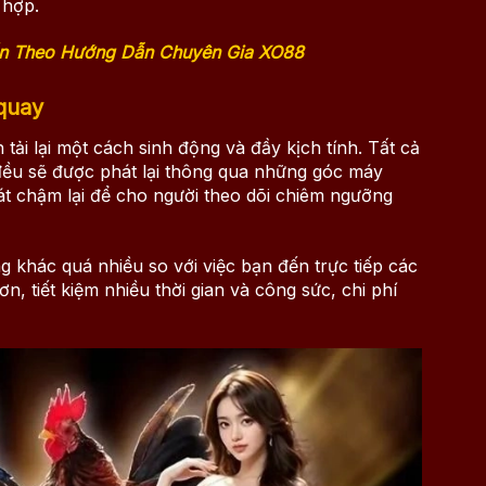
 hợp.
n Theo Hướng Dẫn Chuyên Gia XO88
quay
i lại một cách sinh động và đầy kịch tính. Tất cả
đều sẽ được phát lại thông qua những góc máy
át chậm lại để cho người theo dõi chiêm ngưỡng
 khác quá nhiều so với việc bạn đến trực tiếp các
, tiết kiệm nhiều thời gian và công sức, chi phí