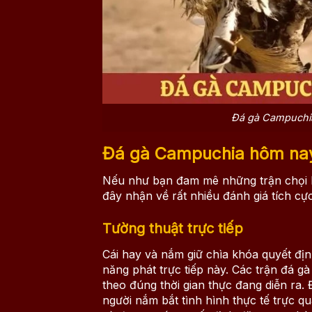
Đá gà Campuchia
Đá gà Campuchia hôm nay 
Nếu như bạn đam mê những trận chọi kê
đây nhận về rất nhiều đánh giá tích cực
Tường thuật trực tiếp
Cái hay và nắm giữ chìa khóa quyết định
năng phát trực tiếp này. Các trận đá 
theo đúng thời gian thực đang diễn ra
người nắm bắt tình hình thực tế trực q