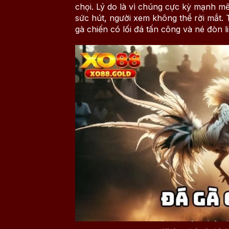
chọi. Lý do là vì chúng cực kỳ mạnh mẽ
sức hút, người xem không thể rời mắt.
gà chiến có lối đá tấn công và né đòn l