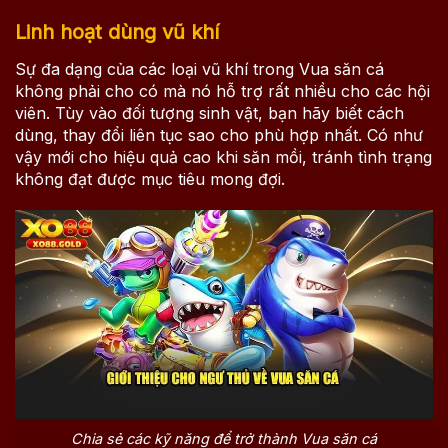
Linh hoạt dùng vũ khí
Sự đa dạng của các loại vũ khí trong Vua săn cá
không phải cho có mà nó hỗ trợ rất nhiều cho các hội
viên. Tùy vào đối tượng sinh vật, bạn hãy biết cách
dùng, thay đổi liên tục sao cho phù hợp nhất. Có như
vậy mới cho hiệu quả cao khi săn mồi, tránh tình trạng
không đạt được mục tiêu mong đợi.
Chia sẻ các kỹ năng để trở thành Vua săn cá