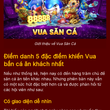
Giới thiệu về Vua Săn Cá
Điểm danh 5 đặc điểm khiến Vua
bắn cá ăn khách nhất
Nếu như thống kê, hiện nay có đến hàng trăm chủ đề
săn cá ăn tiền khác nhau. Nhưng phiên bản này vẫn
có một sức hút đặc biệt hơn cả và được phản hồi từ
các hội viên như sau:
Có giao diện dễ nhìn