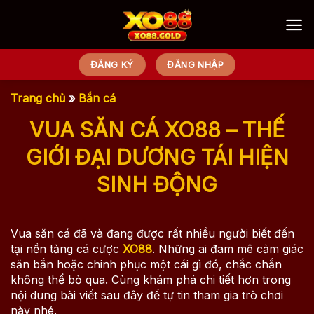
Bỏ
qua
nội
dung
ĐĂNG KÝ
ĐĂNG NHẬP
Trang chủ
»
Bắn cá
VUA SĂN CÁ XO88 – THẾ
GIỚI ĐẠI DƯƠNG TÁI HIỆN
SINH ĐỘNG
Vua săn cá đã và đang được rất nhiều người biết đến
tại nền tảng cá cược
XO88
. Những ai đam mê cảm giác
săn bắn hoặc chinh phục một cái gì đó, chắc chắn
không thể bỏ qua. Cùng khám phá chi tiết hơn trong
nội dung bài viết sau đây để tự tin tham gia trò chơi
này nhé.