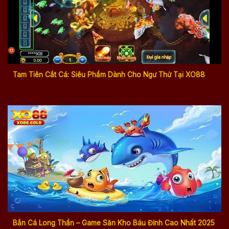
Tam Tiên Cắt Cá: Siêu Phẩm Dành Cho Ngư Thử Tại XO88
Bắn Cá Long Thần – Game Săn Kho Báu Đỉnh Cao Nhất 2025