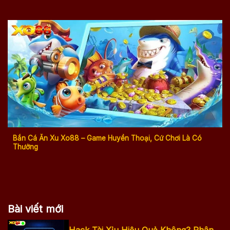
Bắn Cá Ăn Xu Xo88 – Game Huyền Thoại, Cứ Chơi Là Có
Thưởng
Bài viết mới