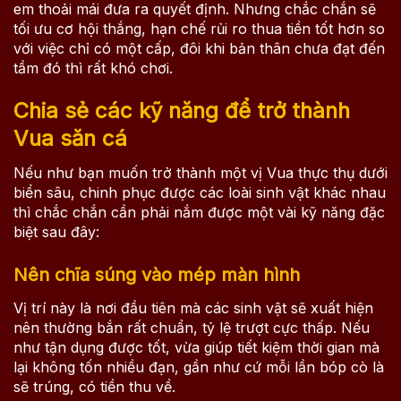
em thoải mái đưa ra quyết định. Nhưng chắc chắn sẽ
tối ưu cơ hội thắng, hạn chế rủi ro thua tiền tốt hơn so
với việc chỉ có một cấp, đôi khi bản thân chưa đạt đến
tầm đó thì rất khó chơi.
Chia sẻ các kỹ năng để trở thành
Vua săn cá
Nếu như bạn muốn trở thành một vị Vua thực thụ dưới
biển sâu, chinh phục được các loài sinh vật khác nhau
thì chắc chắn cần phải nắm được một vài kỹ năng đặc
biệt sau đây:
Nên chĩa súng vào mép màn hình
Vị trí này là nơi đầu tiên mà các sinh vật sẽ xuất hiện
nên thường bắn rất chuẩn, tỷ lệ trượt cực thấp. Nếu
như tận dụng được tốt, vừa giúp tiết kiệm thời gian mà
lại không tốn nhiều đạn, gần như cứ mỗi lần bóp cò là
sẽ trúng, có tiền thu về.