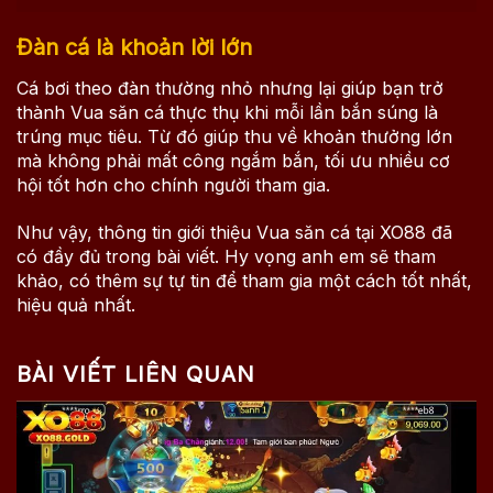
Đàn cá là khoản lời lớn
Cá bơi theo đàn thường nhỏ nhưng lại giúp bạn trở
thành Vua săn cá thực thụ khi mỗi lần bắn súng là
trúng mục tiêu. Từ đó giúp thu về khoản thưởng lớn
mà không phải mất công ngắm bắn, tối ưu nhiều cơ
hội tốt hơn cho chính người tham gia.
Như vậy, thông tin giới thiệu Vua săn cá tại XO88 đã
có đầy đủ trong bài viết. Hy vọng anh em sẽ tham
khảo, có thêm sự tự tin để tham gia một cách tốt nhất,
hiệu quả nhất.
BÀI VIẾT LIÊN QUAN