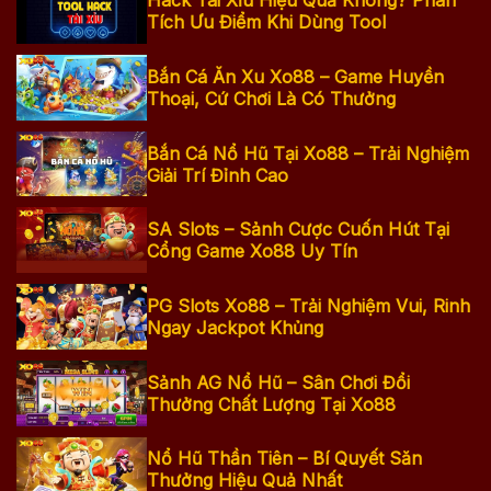
Hack Tài Xỉu Hiệu Quả Không? Phân
Tích Ưu Điểm Khi Dùng Tool
Bắn Cá Ăn Xu Xo88 – Game Huyền
Thoại, Cứ Chơi Là Có Thưởng
Bắn Cá Nổ Hũ Tại Xo88 – Trải Nghiệm
Giải Trí Đỉnh Cao
SA Slots – Sảnh Cược Cuốn Hút Tại
Cổng Game Xo88 Uy Tín
PG Slots Xo88 – Trải Nghiệm Vui, Rinh
Ngay Jackpot Khủng
Sảnh AG Nổ Hũ – Sân Chơi Đổi
Thưởng Chất Lượng Tại Xo88
Nổ Hũ Thần Tiên – Bí Quyết Săn
Thưởng Hiệu Quả Nhất