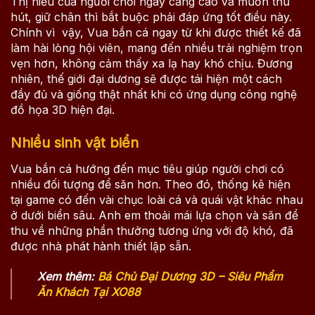
Thị hiếu của người chơi ngày càng cao và muốn thu
hút, giữ chân thì bắt buộc phải đáp ứng tốt điều này.
Chính vì vậy, Vua bắn cá ngay từ khi được thiết kế đã
làm hài lòng hội viên, mang đến nhiều trải nghiệm trọn
vẹn hơn, không cảm thấy xa lạ hay khó chịu. Đương
nhiên, thế giới đại dương sẽ được tái hiện một cách
đầy đủ và giống thật nhất khi có ứng dụng công nghệ
đồ họa 3D hiện đại.
Nhiều sinh vật biển
Vua bắn cá hướng đến mục tiêu giúp người chơi có
nhiều đối tượng để săn hơn. Theo đó, thống kê hiện
tại game có đến vài chục loài cá và quái vật khác nhau
ở dưới biển sâu. Anh em thoải mái lựa chọn và săn để
thu về những phần thưởng tương ứng với độ khó, đã
được nhà phát hành thiết lập sẵn.
Xem thêm:
Bá Chủ Đại Dương 3D – Siêu Phẩm
Ăn Khách Tại XO88